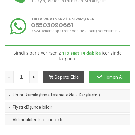
Tıklayın, telefonunuzu bırakın. Sizi arayalım.
TIKLA WHATSAPP İLE SİPARİŞ VER
08503090661
7x24 Whatsapp Üzerinden de Sipariş Verebilirsiniz.
Şimdi sipariş verirseniz
119 saat 14 dakika
içerisinde
kargoda.
Sepete Ekle
Hemen Al
Ürünü karşılaştırma listeme ekle
(
Karşılaştır
)
·
Fiyatı düşünce bildir
·
Aklımdakiler listesine ekle
·