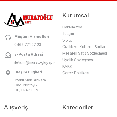
Kurumsal
Hakkımızda
İletişim
Müşteri Hizmetleri
S.S.S.
0462 771 27 23
Gizlilik ve Kullanım Şartları
Mesafeli Satış Sözleşmesi
E-Posta Adresi
Üyelik Sözleşmesi
iletisim@muratogluyapi.com
KVKK
Ulaşım Bilgileri
Çerez Politikası
İrfanlı Mah. Ankara
Cad. No:25/B
OF/TRABZON
Alışveriş
Kategoriler