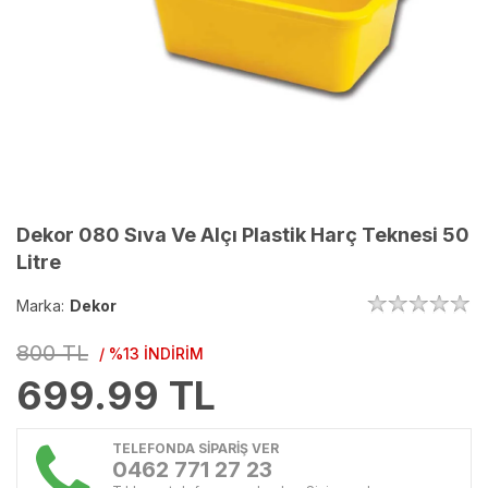
Dekor 080 Sıva Ve Alçı Plastik Harç Teknesi 50
Litre
Marka:
Dekor
800 TL
/ %13 İNDİRİM
699.99
TL
TELEFONDA SİPARİŞ VER
0462 771 27 23