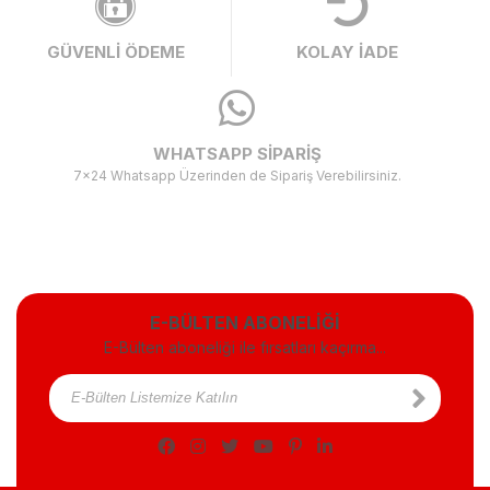
GÜVENLİ ÖDEME
KOLAY İADE
WHATSAPP SİPARİŞ
7x24 Whatsapp Üzerinden de Sipariş Verebilirsiniz.
E-BÜLTEN ABONELİĞİ
E-Bülten aboneliği ile fırsatları kaçırma...