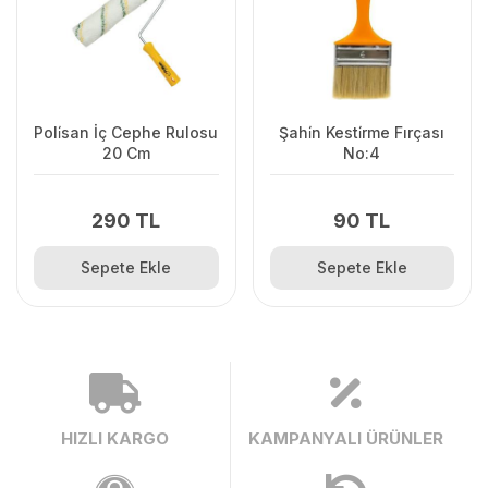
Poli̇san İç Cephe Rulosu
Şahi̇n Kesti̇rme Fırçası
20 Cm
No:4
290 TL
90 TL
Sepete Ekle
Sepete Ekle
HIZLI KARGO
KAMPANYALI ÜRÜNLER