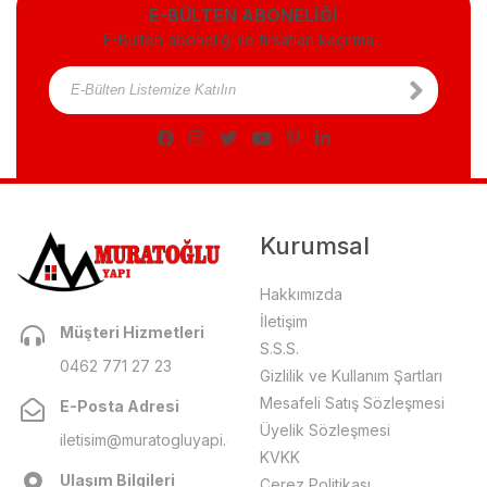
E-BÜLTEN ABONELİĞİ
E-Bülten aboneliği ile fırsatları kaçırma...
Kurumsal
Hakkımızda
İletişim
Müşteri Hizmetleri
S.S.S.
0462 771 27 23
Gizlilik ve Kullanım Şartları
Mesafeli Satış Sözleşmesi
E-Posta Adresi
Üyelik Sözleşmesi
iletisim@muratogluyapi.com
KVKK
Ulaşım Bilgileri
Çerez Politikası