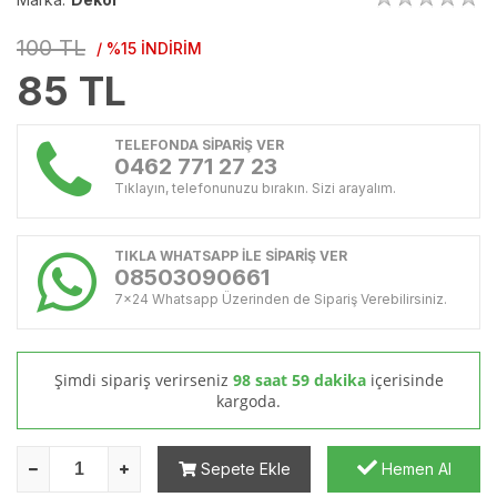
100 TL
/ %15 İNDİRİM
85
TL
TELEFONDA SİPARİŞ VER
0462 771 27 23
Tıklayın, telefonunuzu bırakın. Sizi arayalım.
TIKLA WHATSAPP İLE SİPARİŞ VER
08503090661
7x24 Whatsapp Üzerinden de Sipariş Verebilirsiniz.
Şimdi sipariş verirseniz
98 saat 59 dakika
içerisinde
kargoda.
Sepete Ekle
Hemen Al