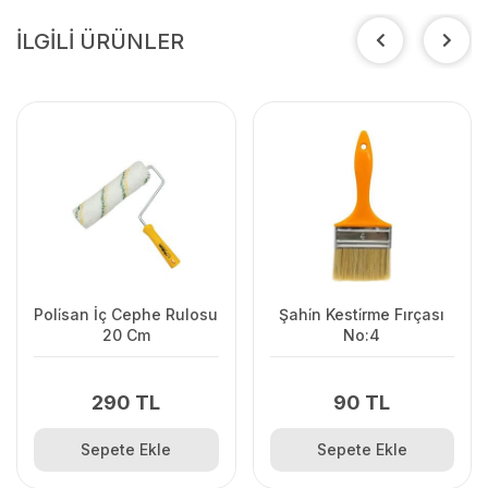
İLGİLİ ÜRÜNLER
Poli̇san İç Cephe Rulosu
Şahi̇n Kesti̇rme Fırçası
20 Cm
No:4
290 TL
90 TL
Sepete Ekle
Sepete Ekle