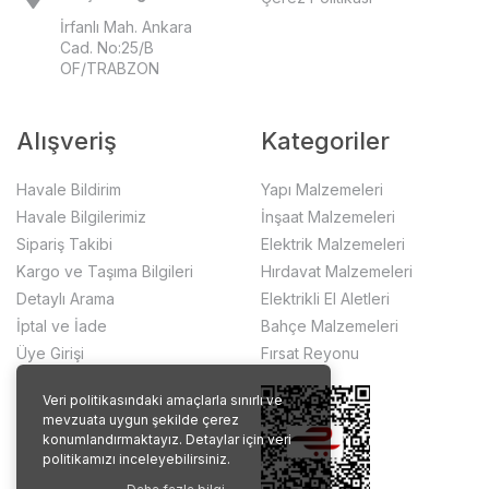
İrfanlı Mah. Ankara
Cad. No:25/B
OF/TRABZON
Alışveriş
Kategoriler
Havale Bildirim
Yapı Malzemeleri
Havale Bilgilerimiz
İnşaat Malzemeleri
Sipariş Takibi
Elektrik Malzemeleri
Kargo ve Taşıma Bilgileri
Hırdavat Malzemeleri
Detaylı Arama
Elektrikli El Aletleri
İptal ve İade
Bahçe Malzemeleri
Üye Girişi
Fırsat Reyonu
Veri politikasındaki amaçlarla sınırlı ve
mevzuata uygun şekilde çerez
konumlandırmaktayız. Detaylar için veri
politikamızı inceleyebilirsiniz.