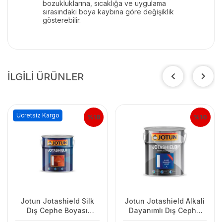
bozukluklarına, sıcaklığa ve uygulama
sırasındaki boya kaybına göre değişiklik
gösterebilir.
İLGİLİ ÜRÜNLER
Ücretsiz Kargo
%18
%10
Jotun Jotashield Silk
Jotun Jotashield Alkali
Dış Cephe Boyası
Dayanımlı Dış Cephe
2.25Lt Beyaz
Astarı 2,5 Lt