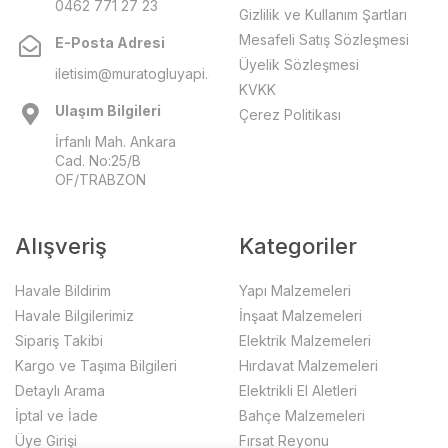
0462 771 27 23
Gizlilik ve Kullanım Şartları
Mesafeli Satış Sözleşmesi
E-Posta Adresi
Üyelik Sözleşmesi
iletisim@muratogluyapi.com
KVKK
Ulaşım Bilgileri
Çerez Politikası
İrfanlı Mah. Ankara
Cad. No:25/B
OF/TRABZON
Alışveriş
Kategoriler
Havale Bildirim
Yapı Malzemeleri
Havale Bilgilerimiz
İnşaat Malzemeleri
Sipariş Takibi
Elektrik Malzemeleri
Kargo ve Taşıma Bilgileri
Hırdavat Malzemeleri
Detaylı Arama
Elektrikli El Aletleri
İptal ve İade
Bahçe Malzemeleri
Üye Girişi
Fırsat Reyonu