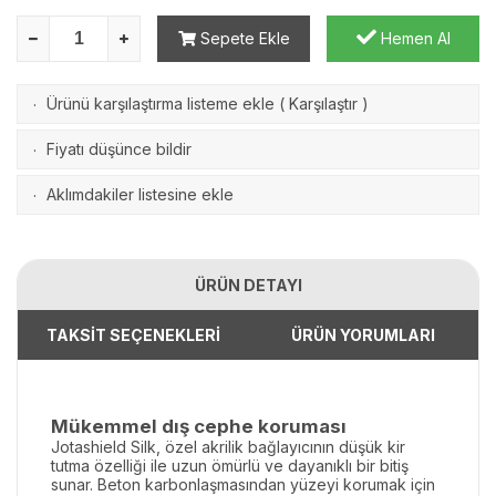
Sepete Ekle
Hemen Al
Ürünü karşılaştırma listeme ekle
(
Karşılaştır
)
·
Fiyatı düşünce bildir
·
Aklımdakiler listesine ekle
·
ÜRÜN DETAYI
TAKSİT SEÇENEKLERİ
ÜRÜN YORUMLARI
Mükemmel dış cephe koruması
Jotashield Silk, özel akrilik bağlayıcının düşük kir
tutma özelliği ile uzun ömürlü ve dayanıklı bir bitiş
sunar. Beton karbonlaşmasından yüzeyi korumak için