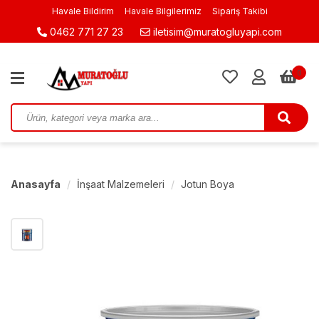
Havale Bildirim
Havale Bilgilerimiz
Sipariş Takibi
0462 771 27 23
iletisim@muratogluyapi.com
0
Anasayfa
İnşaat Malzemeleri
Jotun Boya