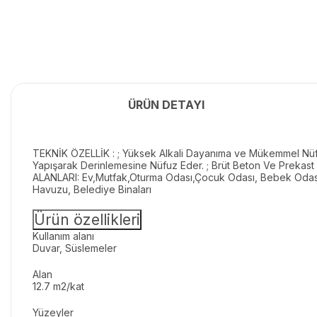
ÜRÜN DETAYI
TEKNİK ÖZELLİK : ; Yüksek Alkali Dayanıma ve Mükemmel Nüfuz
Yapışarak Derinlemesine Nüfuz Eder. ; Brüt Beton Ve Prekast 
ALANLARI: Ev,Mutfak,Oturma Odası,Çocuk Odası, Bebek Odası,
Havuzu, Belediye Binaları
Ürün özellikleri
Kullanım alanı
Duvar, Süslemeler
Alan
12.7 m2/kat
Yüzeyler