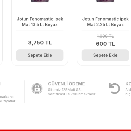
Jotun Fenomastic İpek
Jotun Fenomastic İpek
Mat 13.5 Lt Beyaz
Mat 2.25 Lt Beyaz
1,000 TL
3,750 TL
600 TL
Sepete Ekle
Sepete Ekle
I
GÜVENLİ ÖDEME
KO
Sİtemiz 128Mbit SSL
Ald
sertifikası ile korunmaktadır
hiç
 marka ve
li fiyatlar