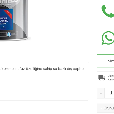
Şim
mükemmel nüfuz özelliğine sahip su bazlı dış cephe
Ücr
Kar
Ürünü 
·