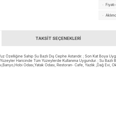
Fiyatı
·
Aklımd
·
TAKSİT SEÇENEKLERİ
 Özelliğine Sahip Su Bazlı Dış Cephe Astarıdır. ; Son Kat Boya Uyg
Yüzeyler Haricinde Tüm Yüzeylerde Kullanıma Uygundur. ; Su Bazlı Bir
Banyo,Hobi Odası,Yatak Odası, Restoran- Cafe, Yazlık ,Dağ Evi, Oku