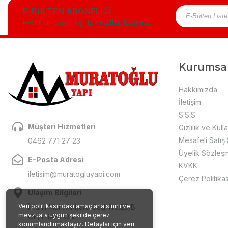
E-BÜLTEN ABONELİĞİ
E-Bülten aboneliği ile fırsatları kaçırma...
Kurumsa
Hakkımızda
İletişim
S.S.S.
Müşteri Hizmetleri
Gizlilik ve Kull
Mesafeli Satış
0462 771 27 23
Üyelik Sözleş
E-Posta Adresi
KVKK
iletisim@muratogluyapi.com
Çerez Politikas
Ulaşım Bilgileri
Veri politikasındaki amaçlarla sınırlı ve
İrfanlı Mah. Ankara Cad. No:25/B
mevzuata uygun şekilde çerez
OF/TRABZON
konumlandırmaktayız. Detaylar için veri