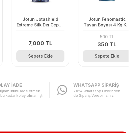
Jotun Jotashield
Jotun Fenomastic
Extreme Silk Dış Cephe
Tavan Boyası 4 Kg Kar
Boyası 13.5Lt Beyaz
Beyazı
500 TL
7,000 TL
350 TL
Sepete Ekle
Sepete Ekle
LAY İADE
WHATSAPP SİPARİŞ
ığınız ürünü iade etmek
7x24 Whatsapp Üzerinden
 bu kadar kolay olmamıştı
de Sipariş Verebilirsiniz.