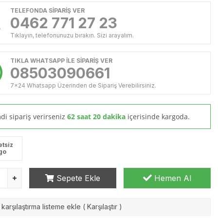
TELEFONDA SİPARİŞ VER
0462 771 27 23
Tıklayın, telefonunuzu bırakın. Sizi arayalım.
TIKLA WHATSAPP İLE SİPARİŞ VER
08503090661
7x24 Whatsapp Üzerinden de Sipariş Verebilirsiniz.
di sipariş verirseniz
62 saat 20 dakika
içerisinde kargoda.
etsiz
go
Sepete Ekle
Hemen Al
karşılaştırma listeme ekle
(
Karşılaştır
)