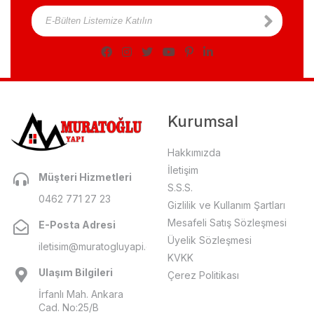
Kurumsal
Hakkımızda
İletişim
Müşteri Hizmetleri
S.S.S.
0462 771 27 23
Gizlilik ve Kullanım Şartları
Mesafeli Satış Sözleşmesi
E-Posta Adresi
Üyelik Sözleşmesi
iletisim@muratogluyapi.com
KVKK
Ulaşım Bilgileri
Çerez Politikası
İrfanlı Mah. Ankara
Cad. No:25/B