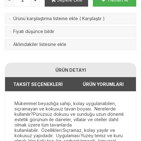
Ürünü karşılaştırma listeme ekle
(
Karşılaştır
)
·
Fiyatı düşünce bildir
·
Aklımdakiler listesine ekle
·
ÜRÜN DETAYI
TAKSİT SEÇENEKLERİ
ÜRÜN YORUMLARI
Mükemmel beyazlığa sahip, kolay uygulanabilen,
sıçramayan ve kokusuz tavan boyası. Nerelerde
kullanılır?Pürüzsüz dokusu ve sunduğu uzun dönemli
estetik görünüm ile daireler, villalar ve oteller dahil
olmak üzere tüm tavanlarda
kullanılabilir. Özellikleri:Sıçramaz, kolay yayılır ve
kokusuz yapıdadır. Uygulaması:Yüzey temiz ve kuru
olmalı. Her türlü toz, kir, serbest tanecik, kimyasal