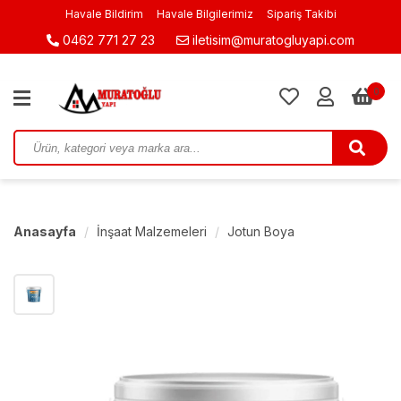
Havale Bildirim
Havale Bilgilerimiz
Sipariş Takibi
0462 771 27 23
iletisim@muratogluyapi.com
0
Anasayfa
İnşaat Malzemeleri
Jotun Boya