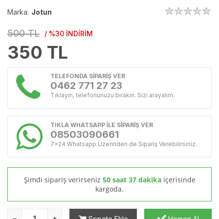
Marka:
Jotun
500 TL
/ %30 İNDİRİM
350
TL
TELEFONDA SİPARİŞ VER
0462 771 27 23
Tıklayın, telefonunuzu bırakın. Sizi arayalım.
TIKLA WHATSAPP İLE SİPARİŞ VER
08503090661
7x24 Whatsapp Üzerinden de Sipariş Verebilirsiniz.
Şimdi sipariş verirseniz
50 saat 37 dakika
içerisinde
kargoda.
Sepete Ekle
Hemen Al