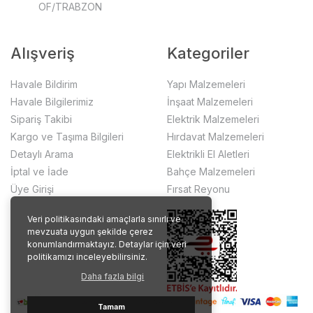
OF/TRABZON
Alışveriş
Kategoriler
Havale Bildirim
Yapı Malzemeleri
Havale Bilgilerimiz
İnşaat Malzemeleri
Sipariş Takibi
Elektrik Malzemeleri
Kargo ve Taşıma Bilgileri
Hırdavat Malzemeleri
Detaylı Arama
Elektrikli El Aletleri
İptal ve İade
Bahçe Malzemeleri
Üye Girişi
Fırsat Reyonu
Veri politikasındaki amaçlarla sınırlı ve
mevzuata uygun şekilde çerez
konumlandırmaktayız. Detaylar için veri
politikamızı inceleyebilirsiniz.
Daha fazla bilgi
Tamam