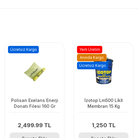
Ücretsiz Kargo
Yerli Üretim
Anında Kargo
Ücretsiz Kargo
Polisan Exelans Enerji
İzotop Lm500 Li̇ki̇t
Donatı Filesi 160 Gr
Membran 15 Kg
2,499.99 TL
1,250 TL