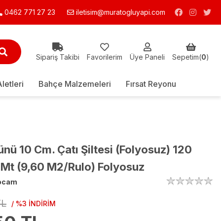
0462 771 27 23
iletisim@muratogluyapi.com
Sipariş Takibi
Favorilerim
Üye Paneli
Sepetim(
0
)
Aletleri
Bahçe Malzemeleri
Fırsat Reyonu
ü 10 Cm. Çatı Şiltesi (Folyosuz) 120
Mt (9,60 M2/Rulo) Folyosuz
ocam
TL
/ %3 İNDİRİM