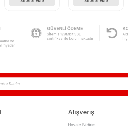
Sepete Ekle
Sepete Ekle
I
GÜVENLİ ÖDEME
KO
Sİtemiz 128Mbit SSL
Ald
sertifikası ile korunmaktadır
hiç
 marka ve
li fiyatlar
l
Alışveriş
Havale Bildirim