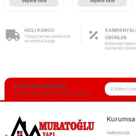
Sepete Ekle
Sepete Ekle
HIZLI KARGO
KAMPANYAL
Türkiye’nin her yerine hızlı
ÜRÜNLER
ve ücretsiz kargo
Birbirinden farklı
ürünler için indirim
E-BÜLTEN ABONELİĞİ
E-Bülten aboneliği ile fırsatları kaçırma...
Kurumsa
Hakkımızda