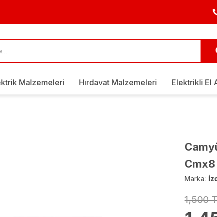
ektrik Malzemeleri
Hırdavat Malzemeleri
Elektrikli El 
Camyün
Cmx8 
Marka:
İz
1,500 