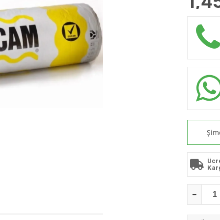
1,4
Şimd
Ücr
Kar