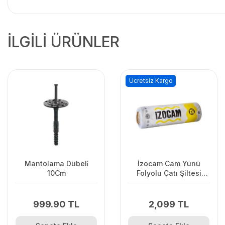
İLGİLİ ÜRÜNLER
Ücretsiz Kargo
Mantolama Dübeli̇
İzocam Cam Yünü
10Cm
Folyolu Çatı Şiltesi
10Cm 9,6M2
999.90 TL
2,099 TL