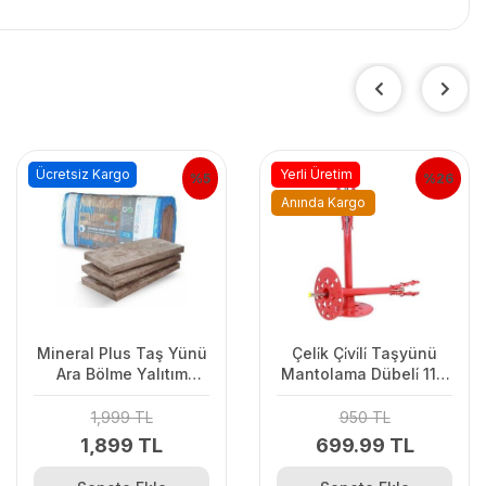
Ücretsiz Kargo
Yerli Üretim
%5
%26
Anında Kargo
Mineral Plus Taş Yünü
Çeli̇k Çi̇vi̇li̇ Taşyünü
Ara Bölme Yalıtım
Mantolama Dübeli̇ 11,5
Levhası 5Cm
Cm (250Ad.)
1,999 TL
950 TL
1,899 TL
699.99 TL