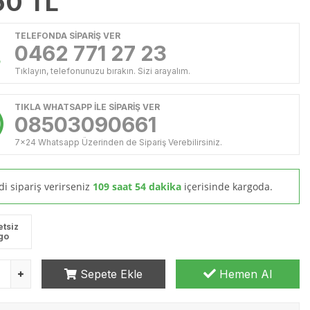
50
TL
TELEFONDA SİPARİŞ VER
0462 771 27 23
Tıklayın, telefonunuzu bırakın. Sizi arayalım.
TIKLA WHATSAPP İLE SİPARİŞ VER
08503090661
7x24 Whatsapp Üzerinden de Sipariş Verebilirsiniz.
i sipariş verirseniz
109 saat 54 dakika
içerisinde kargoda.
etsiz
go
Sepete Ekle
Hemen Al