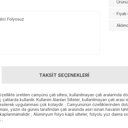
Ürünü 
·
Fiyatı
·
ulo) Folyosuz
Aklımd
·
TAKSİT SEÇENEKLERİ
likte üretilen camyünü çati siltesi, kullanilmayan çati aralarinda dö
arda kullanilir. Kullanim Alanlari Silteler, kullanilmayan çati arasi i
kesilerek uygulanmasi çok kolaydir. ; Camyününün özelliklerinden dolay
ilmasi, yazin da günes tarafindan çati arasinda asiri isinan havanin tah
e kaplanmamalidir. ; Alüminyum folyo kapli silteler, folyolu yüz daima s
 ;