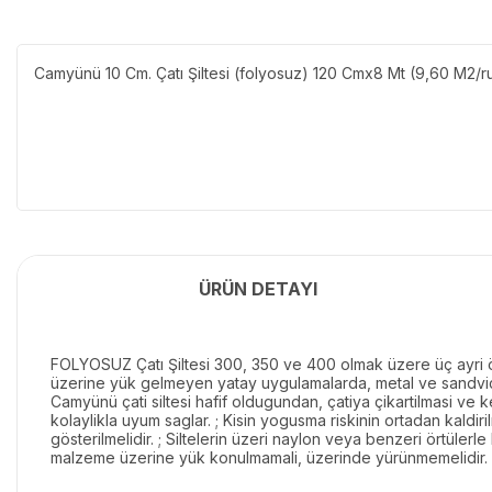
Camyünü 10 Cm. Çatı Şiltesi (folyosuz) 120 Cmx8 Mt (9,60 M2/r
ÜRÜN DETAYI
FOLYOSUZ Çatı Şiltesi 300, 350 ve 400 olmak üzere üç ayri özel
üzerine yük gelmeyen yatay uygulamalarda, metal ve sandviç çatil
Camyünü çati siltesi hafif oldugundan, çatiya çikartilmasi ve 
kolaylikla uyum saglar. ; Kisin yogusma riskinin ortadan kaldir
gösterilmelidir. ; Siltelerin üzeri naylon veya benzeri örtülerl
malzeme üzerine yük konulmamali, üzerinde yürünmemelidir. ;