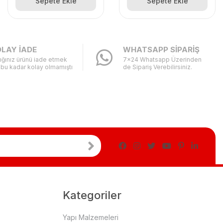
Sepete Ekle
Sepete Ekle
LAY İADE
WHATSAPP SİPARİŞ
ığınız ürünü iade etmek
7x24 Whatsapp Üzerinden
 bu kadar kolay olmamıştı
de Sipariş Verebilirsiniz.
Kategoriler
Yapı Malzemeleri