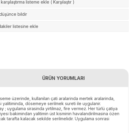
karşılaştırma listeme ekle
(
Karşılaştır
)
 düşünce bildir
akiler listesine ekle
ÜRÜN YORUMLARI
seme üzerinde, kullanilan çati aralarinda mertek aralarinda,
si yalitiminda, dösemeye serilmek sureti ile uygulanir.
 ; uygulama sirasinda yirtilmaz, fire vermez. Her türlü çatiya
liyesi bakimindan yalitimin üst kisminin havalandirilmasina özen
icak tarafta kalacak sekilde serilmelidir. Uygulama sonrasi