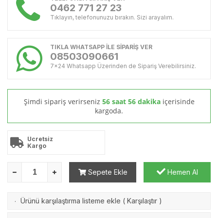
0462 771 27 23
Tıklayın, telefonunuzu bırakın. Sizi arayalım.
TIKLA WHATSAPP İLE SİPARİŞ VER
08503090661
7x24 Whatsapp Üzerinden de Sipariş Verebilirsiniz.
Şimdi sipariş verirseniz
56 saat 56 dakika
içerisinde
kargoda.
Ücretsiz
Kargo
Sepete Ekle
Hemen Al
Ürünü karşılaştırma listeme ekle
(
Karşılaştır
)
·