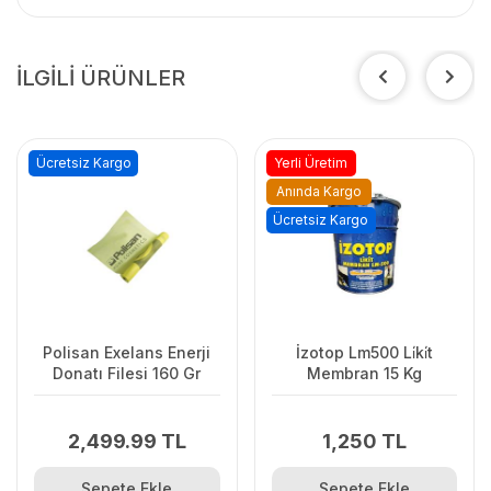
İLGİLİ ÜRÜNLER
Ücretsiz Kargo
Yerli Üretim
Anında Kargo
Ücretsiz Kargo
Polisan Exelans Enerji
İzotop Lm500 Li̇ki̇t
Donatı Filesi 160 Gr
Membran 15 Kg
2,499.99 TL
1,250 TL
Sepete Ekle
Sepete Ekle