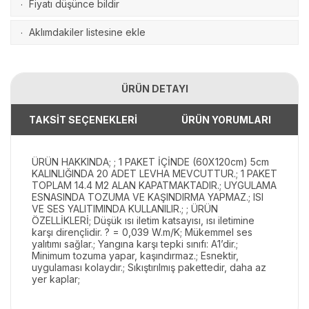
Fiyatı düşünce bildir
·
Aklımdakiler listesine ekle
·
ÜRÜN DETAYI
TAKSİT SEÇENEKLERİ
ÜRÜN YORUMLARI
ÜRÜN HAKKINDA; ; 1 PAKET İÇİNDE (60X120cm) 5cm
KALINLIĞINDA 20 ADET LEVHA MEVCUTTUR.; 1 PAKET
TOPLAM 14.4 M2 ALAN KAPATMAKTADIR.; UYGULAMA
ESNASINDA TOZUMA VE KAŞINDIRMA YAPMAZ.; ISI
VE SES YALITIMINDA KULLANILIR.; ; ÜRÜN
ÖZELLİKLERİ; Düşük ısı iletim katsayısı, ısı iletimine
karşı dirençlidir. ? = 0,039 W.m/K; Mükemmel ses
yalıtımı sağlar.; Yangına karşı tepki sınıfı: A1’dir.;
Minimum tozuma yapar, kaşındırmaz.; Esnektir,
uygulaması kolaydır.; Sıkıştırılmış pakettedir, daha az
yer kaplar;