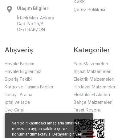
KVKK
Ulaşım Bilgileri
Çerez Politikası
İrfanlı Mah. Ankara
Cad. No:25/B
OF/TRABZON
Alışveriş
Kategoriler
Havale Bildirim
Yapı Malzemeleri
Havale Bilgilerimiz
İnşaat Malzemeleri
Sipariş Takibi
Elektrik Malzemeleri
Kargo ve Taşıma Bilgileri
Hırdavat Malzemeleri
Detaylı Arama
Elektrikli El Aletleri
İptal ve İade
Bahçe Malzemeleri
Üye Girişi
Fırsat Reyonu
Veri politikasındaki amaçlarla sınırlı ve
mevzuata uygun şekilde çerez
konumlandırmaktayız. Detaylar için veri