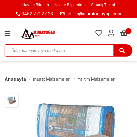
Havale Bildirim
Havale Bilgilerimiz
Sipariş Takibi
0462 771 27 23
iletisim@muratogluyapi.com
0
Anasayfa
İnşaat Malzemeleri
Yalıtım Malzemeleri