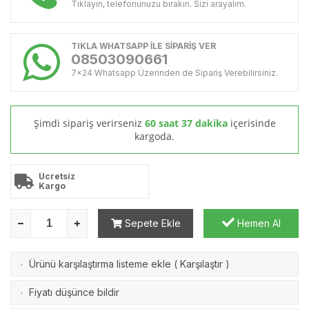
Tıklayın, telefonunuzu bırakın. Sizi arayalım.
TIKLA WHATSAPP İLE SİPARİŞ VER
08503090661
7x24 Whatsapp Üzerinden de Sipariş Verebilirsiniz.
Şimdi sipariş verirseniz
60 saat 37 dakika
içerisinde
kargoda.
Ücretsiz
Kargo
Sepete Ekle
Hemen Al
Ürünü karşılaştırma listeme ekle
(
Karşılaştır
)
·
Fiyatı düşünce bildir
·