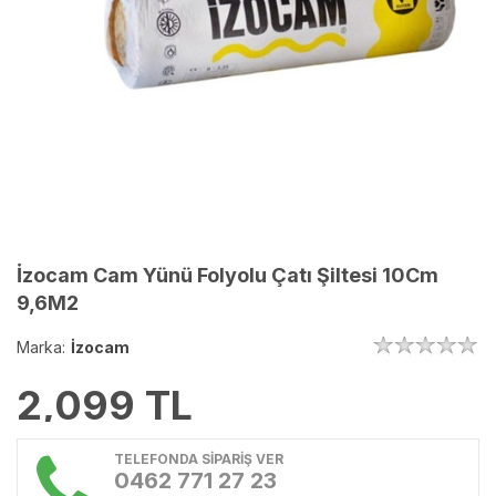
İzocam Cam Yünü Folyolu Çatı Şiltesi 10Cm
9,6M2
Marka:
İzocam
2,099
TL
TELEFONDA SİPARİŞ VER
0462 771 27 23