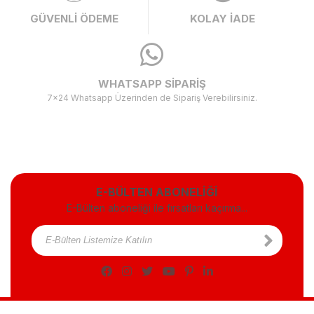
GÜVENLİ ÖDEME
KOLAY İADE
WHATSAPP SİPARİŞ
7x24 Whatsapp Üzerinden de Sipariş Verebilirsiniz.
E-BÜLTEN ABONELİĞİ
E-Bülten aboneliği ile fırsatları kaçırma...