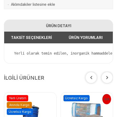
Aklımdakiler listesine ekle
·
ÜRÜN DETAYI
TAKSİT SEÇENEKLERİ
ÜRÜN YORUMLARI
 Yerli olarak temin edilen, inorganik hammaddeleri
İLGİLİ ÜRÜNLER
Yerli Üretim
Ücretsiz Kargo
%5
Anında Kargo
Ücretsiz Kargo