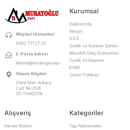
Kurumsal
Hakkımızda
İletişim
Müşteri Hizmetleri
S.S.S.
0462 771 27 23
Gizlilik ve Kullanım Şartları
Mesafeli Satış Sözleşmesi
E-Posta Adresi
Üyelik Sözleşmesi
iletisim@muratogluyapi.com
KVKK
Ulaşım Bilgileri
Çerez Politikası
İrfanlı Mah. Ankara
Cad. No:25/B
OF/TRABZON
Alışveriş
Kategoriler
Havale Bildirim
Yapı Malzemeleri